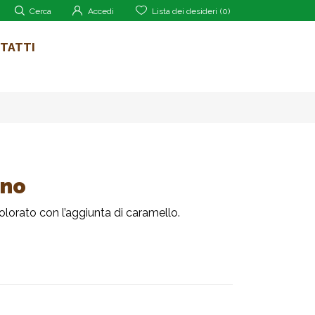
Cerca
Accedi
Lista dei desideri
(0)
TATTI
ino
lorato con l’aggiunta di caramello.