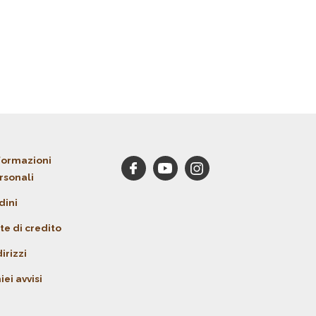
formazioni
rsonali
dini
te di credito
irizzi
iei avvisi