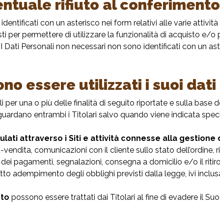
ntuale rifiuto al conferimento
i o identificati con un asterisco nei form relativi alle varie attiv
sti per permettere di utilizzare la funzionalità di acquisto e/
o. I Dati Personali non necessari non sono identificati con un 
ono essere utilizzati i suoi dati
li per una o più delle finalità di seguito riportate e sulla base 
e riguardano entrambi i Titolari salvo quando viene indicata spe
lati attraverso i Siti e attività connesse alla gestione 
endita, comunicazioni con il cliente sullo stato dell’ordine, ri
 dei pagamenti, segnalazioni, consegna a domicilio e/o il riti
tto adempimento degli obblighi previsti dalla legge, ivi inclu
nto
possono essere trattati dai Titolari al fine di evadere il 