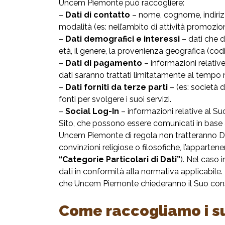
Uncem Piemonte può raccogliere:
–
Dati di contatto
– nome, cognome, indirizzo
modalità (es: nell’ambito di attività promoziona
–
Dati demografici e interessi
– dati che d
età, il genere, la provenienza geografica (codic
–
Dati di pagamento
– informazioni relative
dati saranno trattati limitatamente al tempo 
–
Dati forniti da terze parti
– (es: società d
fonti per svolgere i suoi servizi.
–
Social Log-In
– informazioni relative al Suo
Sito, che possono essere comunicati in base 
Uncem Piemonte di regola non tratteranno Dati P
convinzioni religiose o filosofiche, l’apparten
“Categorie Particolari di Dati”
). Nel caso 
dati in conformità alla normativa applicabile.
che Uncem Piemonte chiederanno il Suo consens
Come raccogliamo i su