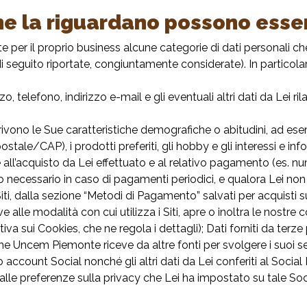
he la riguardano possono esse
per il proprio business alcune categorie di dati personali che
di seguito riportate, congiuntamente considerate). In particolar
 telefono, indirizzo e-mail e gli eventuali altri dati da Lei ril
ivono le Sue caratteristiche demografiche o abitudini, ad esempi
tale/CAP), i prodotti preferiti, gli hobby e gli interessi e infor
 all’acquisto da Lei effettuato e al relativo pagamento (es. nu
o necessario in caso di pagamenti periodici, e qualora Lei no
iti, dalla sezione “Metodi di Pagamento” salvati per acquisti s
e alle modalità con cui utilizza i Siti, apre o inoltra le nostre
tiva sui Cookies
, che ne regola i dettagli); Dati forniti da terze p
 che Uncem Piemonte riceve da altre fonti per svolgere i suoi se
 account Social nonché gli altri dati da Lei conferiti al Social 
alle preferenze sulla privacy che Lei ha impostato su tale So