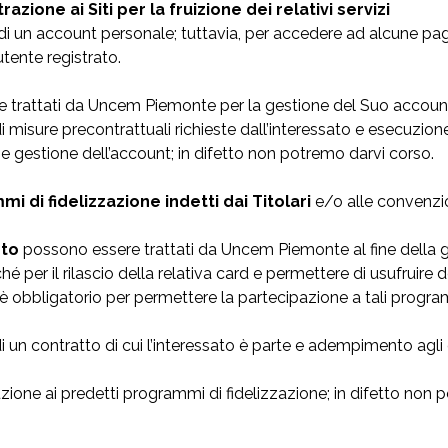
azione ai Siti per la fruizione dei relativi servizi
 di un account personale; tuttavia, per accedere ad alcune pagin
tente registrato.
e trattati da Uncem Piemonte per la gestione del Suo account 
isure precontrattuali richieste dall’interessato e esecuzione di
e gestione dell’account; in difetto non potremo darvi corso.
 di fidelizzazione indetti dai Titolari
e/o alle convenzio
nto
possono essere trattati da Uncem Piemonte al fine della g
é per il rilascio della relativa card e permettere di usufruire d
 obbligatorio per permettere la partecipazione a tali progra
 un contratto di cui l’interessato è parte e adempimento agli 
zione ai predetti programmi di fidelizzazione; in difetto non 