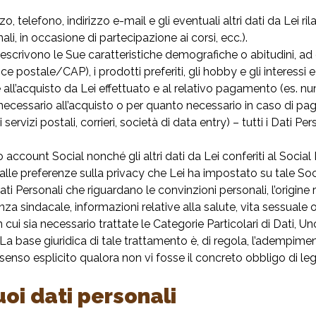
, telefono, indirizzo e-mail e gli eventuali altri dati da Lei r
li, in occasione di partecipazione ai corsi, ecc.).
escrivono le Sue caratteristiche demografiche o abitudini, ad es
e postale/CAP), i prodotti preferiti, gli hobby e gli interessi e 
 all’acquisto da Lei effettuato e al relativo pagamento (es. nu
necessario all’acquisto o per quanto necessario in caso di pag
i servizi postali, corrieri, società di data entry) – tutti i Dati
 account Social nonché gli altri dati da Lei conferiti al Social 
alle preferenze sulla privacy che Lei ha impostato su tale So
ersonali che riguardano le convinzioni personali, l’origine raz
enza sindacale, informazioni relative alla salute, vita sessuale
in cui sia necessario trattate le Categorie Particolari di Dati,
 La base giuridica di tale trattamento è, di regola, l’adempim
o esplicito qualora non vi fosse il concreto obbligo di legge
oi dati personali