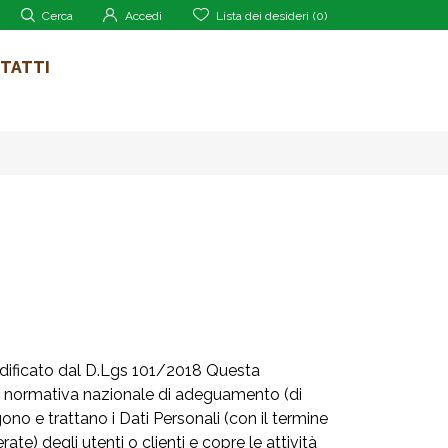
Cerca
Accedi
Lista dei desideri
(0)
TATTI
dificato dal D.Lgs 101/2018 Questa
va normativa nazionale di adeguamento (di
o e trattano i Dati Personali (con il termine
te) degli utenti o clienti e copre le attività