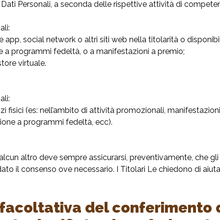
oi Dati Personali, a seconda delle rispettive attività di compet
li:
mite app, social network o altri siti web nella titolarità o dispon
ive a programmi fedeltà, o a manifestazioni a premio;
store virtuale.
li:
zi fisici (es: nell’ambito di attività promozionali, manifestazio
rizione a programmi fedeltà, ecc).
ualcun altro deve sempre assicurarsi, preventivamente, che gli
to il consenso ove necessario. I Titolari Le chiedono di aiutar
facoltativa del conferimento d