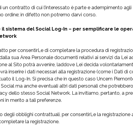
un contratto di cui l’interessato è parte e adempimento agli o
o ordine; in difetto non potremo darvi corso.
il sistema del Social Log-In – per semplificare le opera
Network
tto per consentirLe di completare la procedura di registrazio
 dalla sua Area Personale documenti relativi ai servizi da Lei acqu
azione al Sito potrà avvenire, laddove Lei decida volontariam
à inserire i dati necessari alla registrazione (come i Dati di
tuato il Log-In. Si precisa che in questo caso Uncem Piemonte 
 Social ma anche eventuali altri dati personali che potrebbero
ivacy dello stesso Social Network. La invitiamo, pertanto, a pr
i in merito a tali preferenze.
egli obblighi contrattuali, per consentirLe la registrazione 
completare la registrazione.