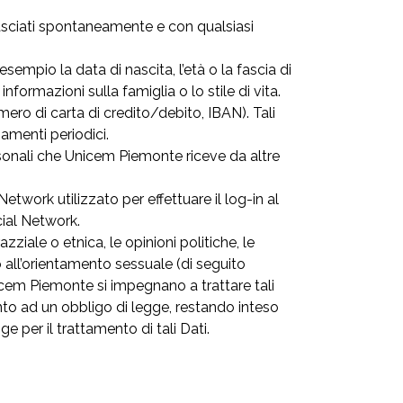
ilasciati spontaneamente e con qualsiasi
empio la data di nascita, l’età o la fascia di
informazioni sulla famiglia o lo stile di vita.
mero di carta di credito/debito, IBAN). Tali
amenti periodici.
 Personali che Unicem Piemonte riceve da altre
Network utilizzato per effettuare il log-in al
cial Network.
ziale o etnica, le opinioni politiche, le
 o all’orientamento sessuale (di seguito
 Uncem Piemonte si impegnano a trattare tali
ento ad un obbligo di legge, restando inteso
 per il trattamento di tali Dati.