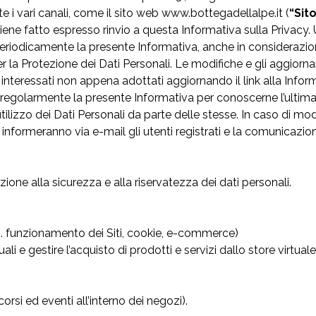
te i vari canali, come il sito web
www.bottegadellalpe.it
(
“Sit
cui viene fatto espresso rinvio a questa Informativa sulla Priv
eriodicamente la presente Informativa, anche in considerazio
r la Protezione dei Dati Personali. Le modifiche e gli aggiorna
interessati non appena adottati aggiornando il link alla Informa
 regolarmente la presente Informativa per conoscerne l’ultim
ilizzo dei Dati Personali da parte delle stesse. In caso di mod
 informeranno via e-mail gli utenti registrati e la comunicazi
 alla sicurezza e alla riservatezza dei dati personali.
. funzionamento dei Siti, cookie, e-commerce)
uali e gestire l’acquisto di prodotti e servizi dallo store virtuale
. corsi ed eventi all’interno dei negozi).