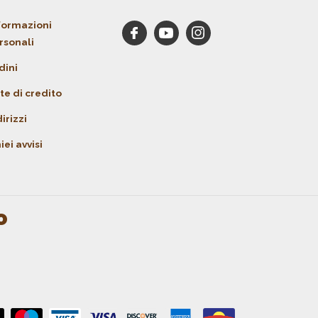
formazioni
rsonali
dini
te di credito
irizzi
iei avvisi
o