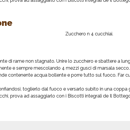
, prova ad assaggiarlo con i Biscotti integrali de Il Bottegon
one
Zucchero n 4 cucchiai.
nte di rame non stagnato. Unire lo zucchero e sbattere a lun
amente e sempre mescolando 4 mezzi gusci di marsala secco.
grande contenente acqua bollente e porre tutto sul fuoco. Fa
fiandosi, toglierlo dal fuoco e versarlo subito in una coppa 
, prova ad assaggiarlo con i Biscotti integrali de Il Bottegon