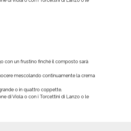
e di Viola o con i Torcettini di Lanzo o le
go con un frustino finché il composto sarà
r cuocere mescolando continuamente la crema
grande o in quattro coppette.
e di Viola o con i Torcettini di Lanzo o le