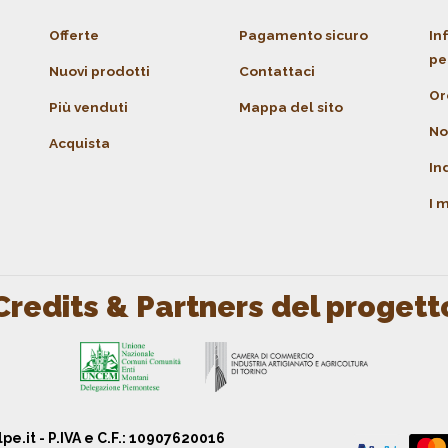
Offerte
Pagamento sicuro
In
pe
Nuovi prodotti
Contattaci
Or
Più venduti
Mappa del sito
No
Acquista
Ind
I m
Credits & Partners del progett
pe.it
- P.IVA e C.F.: 10907620016