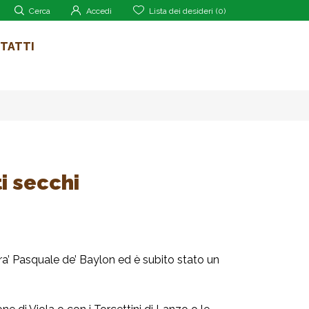
Cerca
Accedi
Lista dei desideri
(0)
TATTI
i secchi
ra’ Pasquale de’ Baylon ed è subito stato un