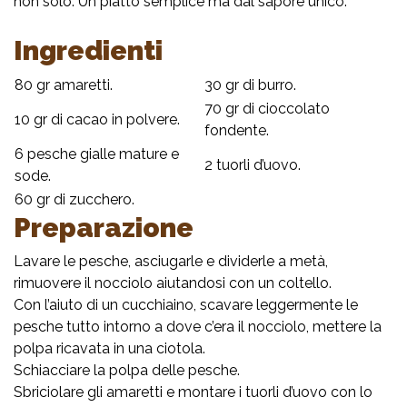
non solo. Un piatto semplice ma dal sapore unico.
Ingredienti
80 gr amaretti.
30 gr di burro.
70 gr di cioccolato
10 gr di cacao in polvere.
fondente.
6 pesche gialle mature e
2 tuorli d’uovo.
sode.
60 gr di zucchero.
Preparazione
Lavare le pesche, asciugarle e dividerle a metà,
rimuovere il nocciolo aiutandosi con un coltello.
Con l’aiuto di un cucchiaino, scavare leggermente le
pesche tutto intorno a dove c’era il nocciolo, mettere la
polpa ricavata in una ciotola.
Schiacciare la polpa delle pesche.
Sbriciolare gli amaretti e montare i tuorli d’uovo con lo